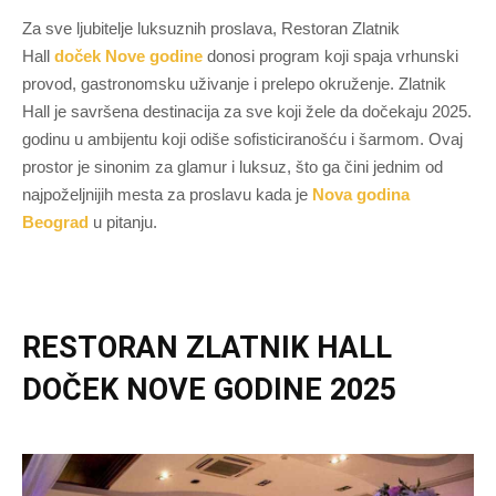
Za sve ljubitelje luksuznih proslava, Restoran Zlatnik
Hall
doček Nove godine
donosi program koji spaja vrhunski
provod, gastronomsku uživanje i prelepo okruženje. Zlatnik
Hall je savršena destinacija za sve koji žele da dočekaju 2025.
godinu u ambijentu koji odiše sofisticiranošću i šarmom. Ovaj
prostor je sinonim za glamur i luksuz, što ga čini jednim od
najpoželjnijih mesta za proslavu kada je
Nova godina
Beograd
u pitanju.
RESTORAN ZLATNIK HALL
DOČEK NOVE GODINE 2025