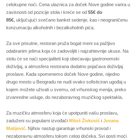
celokupne noći. Cena ulaznica za doček Nove godine varira u
zavisnosti od pozicije stola i kreće se od
55€ do
85€,
uključujući svečano banket sedenje, kao i neograničenu
konzumaciju alkoholnih i bezalkoholnih pića.
Za sve prisutne, restoran pruža bogat meni sa pažljivo
odabranim jelima koja će zadovoljiti i najzahtevnije ukuse. Na
stolu će se naći specijaliteti koji obećavaju gastronomski
doživljaj, a atmosfera restorana dodatno pojačava doživljaj
proslave. Kada spomenemo doček Nove godine, nijedno
drugo mesto u Beogradu ne nudi ovako sofisticiran ugođaj u
kojem možete uživati u svemu, od vrhunskog menija, preko
izvanredne usluge, do nezaboravnog muzičkog spektakla.
Za muzičku atmosferu koja će upotpuniti vašu proslavu,
zaduženi su popularni izvođači
Miloš Živković
i
Jovana
Matijević
. Njihov nastup garantuje vrhunski provod i
nezaboravnu atmosferu tokom celog dočeka. Svi gosti moći