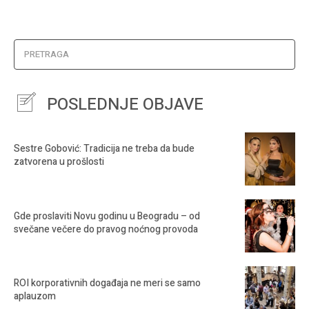
PRETRAGA
POSLEDNJE OBJAVE
Sestre Gobović: Tradicija ne treba da bude
zatvorena u prošlosti
Gde proslaviti Novu godinu u Beogradu – od
svečane večere do pravog noćnog provoda
ROI korporativnih događaja ne meri se samo
aplauzom