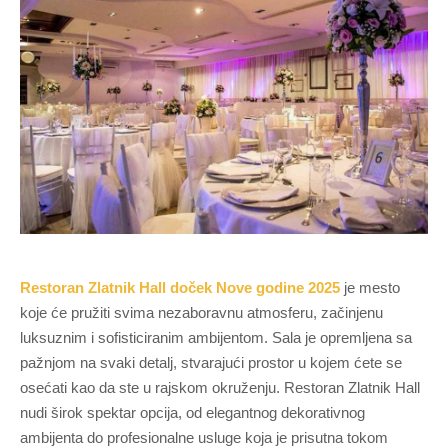
Restoran Zlatnik Hall doček Nove godine 2025
je mesto
koje će pružiti svima nezaboravnu atmosferu, začinjenu
luksuznim i sofisticiranim ambijentom. Sala je opremljena sa
pažnjom na svaki detalj, stvarajući prostor u kojem ćete se
osećati kao da ste u rajskom okruženju. Restoran Zlatnik Hall
nudi širok spektar opcija, od elegantnog dekorativnog
ambijenta do profesionalne usluge koja je prisutna tokom