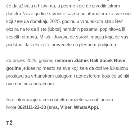
će da uživaju u hitovima, a pesme koje će izvoditi tokom
dočeka Nove godine stvoriće savršenu atmosferu za sve one
koji žele da dočekaju 2025. godinu u vrhunskom stilu. Bez
obzira na to da li ste ljubitelj narodnih pesama, pop hitova ili
veselih ritmova, Miloš i Jovana će stvoriti magiju koja će vas
podstaći da celo veče provedete na plesnom podijumu.
Za doček 2025. godine,
restoran
Zlatnik Hall doček Nove
godine
je idealno mesto za sve koji žele da dožive luksuznu
proslavu sa vrhunskom uslugom i atmosferom koja će učiniti
ovu noć nezaboravnom.
Sve informacije u vezi dočeka možete saznati putem
broja
062/111-22-33 (sms, Viber, WhatsApp).
T.Ž.