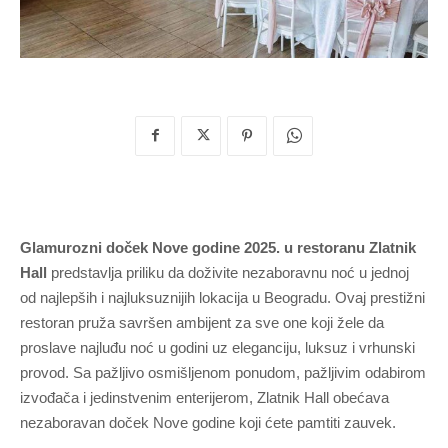
Glamurozni doček Nove godine 2025. u restoranu Zlatnik
Hall
predstavlja priliku da doživite nezaboravnu noć u jednoj
od najlepših i najluksuznijih lokacija u Beogradu. Ovaj prestižni
restoran pruža savršen ambijent za sve one koji žele da
proslave najluđu noć u godini uz eleganciju, luksuz i vrhunski
provod. Sa pažljivo osmišljenom ponudom, pažljivim odabirom
izvođača i jedinstvenim enterijerom, Zlatnik Hall obećava
nezaboravan doček Nove godine koji ćete pamtiti zauvek.