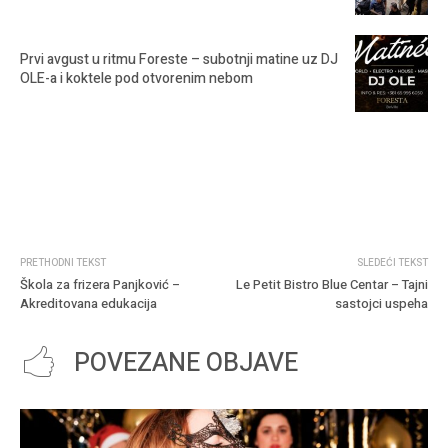
Prvi avgust u ritmu Foreste – subotnji matine uz DJ
OLE-a i koktele pod otvorenim nebom
PRETHODNI TEKST
SLEDEĆI TEKST
Škola za frizera Panjković –
Le Petit Bistro Blue Centar – Tajni
Akreditovana edukacija
sastojci uspeha
POVEZANE OBJAVE