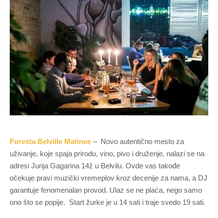
Foresta Belville Matinee
– Novo autentično mesto za
uživanje, koje spaja prirodu, vino, pivo i druženje, nalazi se na
adresi Jurija Gagarina 14ž u Belvilu. Ovde vas takođe
očekuje pravi muzički vremeplov kroz decenije za nama, a DJ
garantuje fenomenalan provod. Ulaz se ne plaća, nego samo
ono što se popije. Start žurke je u 14 sati i traje svedo 19 sati.