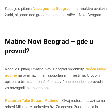
Kada je u pitanju
Nova godina Beograd
ima mnoštvo ovakvih
žurki, ali jedan deo grada se posebno ističe – Novi Beograd.
Matine Novi Beograd – gde u
provod?
Kada je u pitanju matine Novi Beograd organizuje
doček Nove
godine
na ovaj način na najpopularnijim mestima. U ovom
epicentru biznisa, pronaći ćete savršene ponude za provod i
za novogodišnje zagrevanje!
Restoran Take Square Matinee
– Ovaj restoran nalazi se na
adresi Milutina Milankovića 9z. Za dnevnu žurku nudi a la