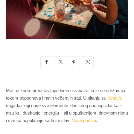
Matine žurke predstavljaju dnevne zabave, koje se održavaju
tokom popodneva i ranih večernjih sati. U pitanju su
lifestyle
događaji koji nude sve elemente klasičnog noćnog izlaska –
muziku, đuskanje i energiju – ali u opuštenijem, dnevnom ritmu
i sve su popularnije kada se slavi
Nova godina
.