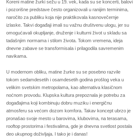
Koreni matine žurki sežu u 19. vek, kada su se koncerti, balovi
i pozorišne predstave često organizovali u ranijim terminima,
naročito za publiku koja nije praktikovala kasnovečernje
izlaske. Takvi događaji imali su važnu društvenu ulogu, jer su
omogućavali okupljanje, druženje i kulturni život u skladu sa
tadašnjim normama i stilom života. Tokom vremena, ideja
dnevne zabave se transformisala i prilagodila savremenim
navikama.
U modernom obliku, matine žurke su se posebno razvile
tokom sedamdesetih i osamdesetih godina prošlog veka u
velikim svetskim metropolama, kao alternativa klasičnom
noćnom provodu. Klupska kultura prepoznala je potrebu za
događajima koji kombinuju dobru muziku i energičnu
atmosferu sa većom dozom komfora. Takav koncept ubrzo je
pronašao svoje mesto u barovima, klubovima, na terasama,
rooftop prostorima i festivalima, gde je dnevna svetlost postala
deo ukupnog doživljaja. I tako je i danas!