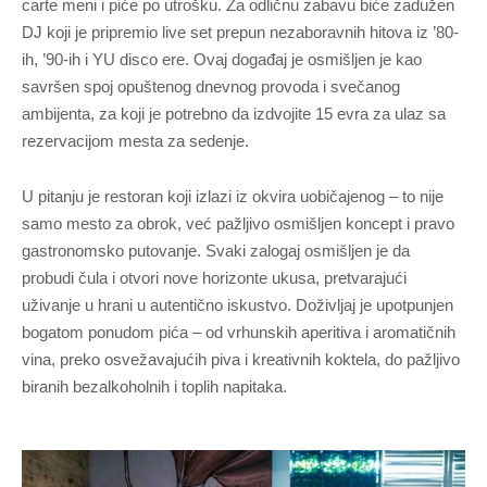
carte meni i piće po utrošku. Za odličnu zabavu biće zadužen
DJ koji je pripremio live set prepun nezaboravnih hitova iz ’80-
ih, ’90-ih i YU disco ere. Ovaj događaj je osmišljen je kao
savršen spoj opuštenog dnevnog provoda i svečanog
ambijenta, za koji je potrebno da izdvojite 15 evra za ulaz sa
rezervacijom mesta za sedenje.
U pitanju je restoran koji izlazi iz okvira uobičajenog – to nije
samo mesto za obrok, već pažljivo osmišljen koncept i pravo
gastronomsko putovanje. Svaki zalogaj osmišljen je da
probudi čula i otvori nove horizonte ukusa, pretvarajući
uživanje u hrani u autentično iskustvo. Doživljaj je upotpunjen
bogatom ponudom pića – od vrhunskih aperitiva i aromatičnih
vina, preko osvežavajućih piva i kreativnih koktela, do pažljivo
biranih bezalkoholnih i toplih napitaka.