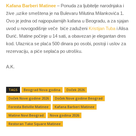
Kafana Barberi Matinee
– Ponuda za ljubitelje narodnjaka i
žive ,uzike smeštena je na Bulevaru Milutina Milankovića 1.
Ovo je jedna od najpopularnijih kafana u Beogradu, a za sjajan
uvod u novogodišnje veče biće zaduženi
Kristijan Tuba
i Alisa
Đurić. Matine počinje u 14 sati, a obavezan je elegantan dres
kod. Ulaznica se plaća 500 dinara po osobi, postoji i uslov za
rezervaciju, a piće seplaća po utrošku.
A.K.
TAGS
Beograd Nova godina
Doček 2026
Doček Nove godine 2026
Doček Nove godine Beograd
Foresta Belville Matinee
Kafana Barberi Matinee
Matine Novi Beograd
Nova godina 2026
Restoran Take Square Matinee