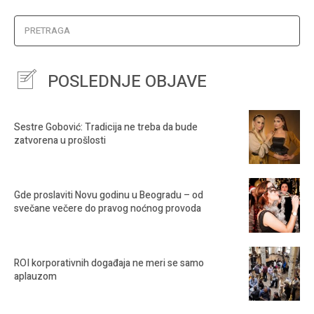
PRETRAGA
POSLEDNJE OBJAVE
Sestre Gobović: Tradicija ne treba da bude
zatvorena u prošlosti
Gde proslaviti Novu godinu u Beogradu – od
svečane večere do pravog noćnog provoda
ROI korporativnih događaja ne meri se samo
aplauzom