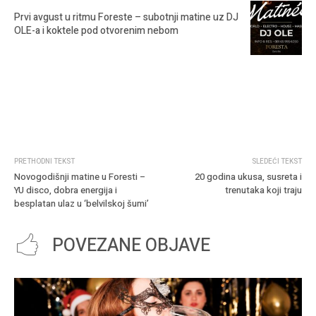
Prvi avgust u ritmu Foreste – subotnji matine uz DJ
OLE-a i koktele pod otvorenim nebom
PRETHODNI TEKST
SLEDEĆI TEKST
Novogodišnji matine u Foresti –
20 godina ukusa, susreta i
YU disco, dobra energija i
trenutaka koji traju
besplatan ulaz u ‘belvilskoj šumi’
POVEZANE OBJAVE