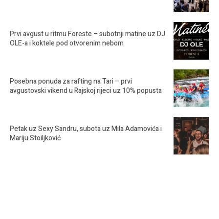
Prvi avgust u ritmu Foreste – subotnji matine uz DJ
OLE-a i koktele pod otvorenim nebom
Posebna ponuda za rafting na Tari – prvi
avgustovski vikend u Rajskoj rijeci uz 10% popusta
Petak uz Sexy Sandru, subota uz Mila Adamovića i
Mariju Stoiljković