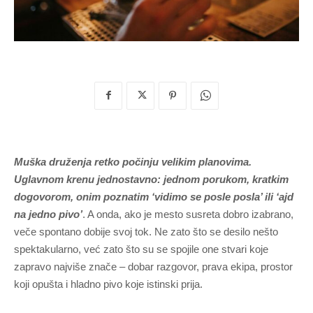
Muška druženja retko počinju velikim planovima.
Uglavnom krenu jednostavno: jednom porukom, kratkim
dogovorom, onim poznatim ‘vidimo se posle posla’ ili ‘ajd
na jedno pivo’
. A onda, ako je mesto susreta dobro izabrano,
veče spontano dobije svoj tok. Ne zato što se desilo nešto
spektakularno, već zato što su se spojile one stvari koje
zapravo najviše znače – dobar razgovor, prava ekipa, prostor
koji opušta i hladno pivo koje istinski prija.