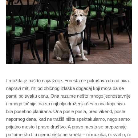
I možda je baš to najvažnije. Foresta ne pokušava da od piva
napravi mit, niti od običnog izlaska događaj koji mora da se
pamti po svaku cenu. Ona razume nešto mnogo jednostavnije
i mnogo tačnije: da su najbolja druženja često ona koja nisu
bila posebno planirana. Ona posle posla, pred vikend, posle
napornog dana, kad ne tražiš ništa spektakularno, nego samo
prijatno mesto i pravo društvo. A pravo mesto se prepoznaje
po tome što ti u njemu ništa ne smeta – ni muzika, ni svetlo, ni