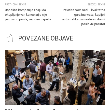
PRETHODNI TEKST
SLEDEĆI TEKST
Uspešne kompanije znaju da
Pevialte Novi Sad – kvalitetna
okupljanje van kancelarije nije
garažna vrata, kapije i
pauza od posla, već deo uspeha
automatika za moderan dom i
poslovni prostor
POVEZANE OBJAVE