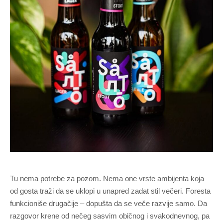
Tu nema potrebe za pozom. Nema one vrste ambijenta koja
od gosta traži da se uklopi u unapred zadat stil večeri. Foresta
funkcioniše drugačije – dopušta da se veče razvije samo. Da
razgovor krene od nečeg sasvim običnog i svakodnevnog, pa