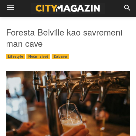
Foresta Belville kao savremeni
man cave
Lifestyle
Noćni zivot
Zabava