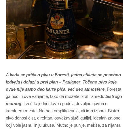
A kada se priča o pivu u Foresti, jedna etiketa se posebno
izdvaja i dolazi u prvi plan – Paulaner
.
Točeno pivo koje
ovde nije samo deo karte pića, već deo atmosfer
e. Foresta
ga nudi u dve varijante, tako da možete birati između
bistrog i
mutnog
, i već ta jednostavna podela dovoljno govori o
karakteru mesta. Nema komplikovanja, ali ima izbora. Bistro
pivo donosi čist, direktan, osvežavajući gutljaj, idealan za one
koji vole jasnu liniju ukusa. Mutno je punije, mekše, za nijansu