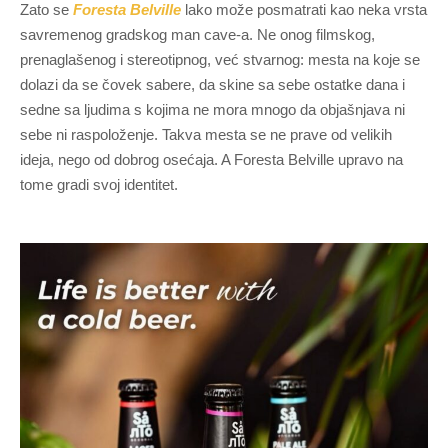
Zato se
Foresta Belville
lako može posmatrati kao neka vrsta
savremenog gradskog man cave-a. Ne onog filmskog,
prenaglašenog i stereotipnog, već stvarnog: mesta na koje se
dolazi da se čovek sabere, da skine sa sebe ostatke dana i
sedne sa ljudima s kojima ne mora mnogo da objašnjava ni
sebe ni raspoloženje. Takva mesta se ne prave od velikih
ideja, nego od dobrog osećaja. A Foresta Belville upravo na
tome gradi svoj identitet.