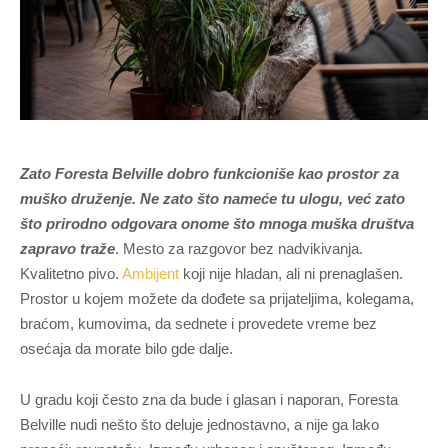
Zato Foresta Belville dobro funkcioniše kao prostor za
muško druženje. Ne zato što nameće tu ulogu, već zato
što prirodno odgovara onome što mnoga muška društva
zapravo traže
. Mesto za razgovor bez nadvikivanja.
Kvalitetno pivo.
Ambijent
koji nije hladan, ali ni prenaglašen.
Prostor u kojem možete da dođete sa prijateljima, kolegama,
braćom, kumovima, da sednete i provedete vreme bez
osećaja da morate bilo gde dalje.
U gradu koji često zna da bude i glasan i naporan, Foresta
Belville nudi nešto što deluje jednostavno, a nije ga lako