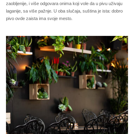
zaobljenije, i više odgovara onima koji vole da u pivu uživaju
laganije, sa više pažnje. U oba slučaja, suština je ista: dobro
pivo ovde zaista ima svoje mesto.