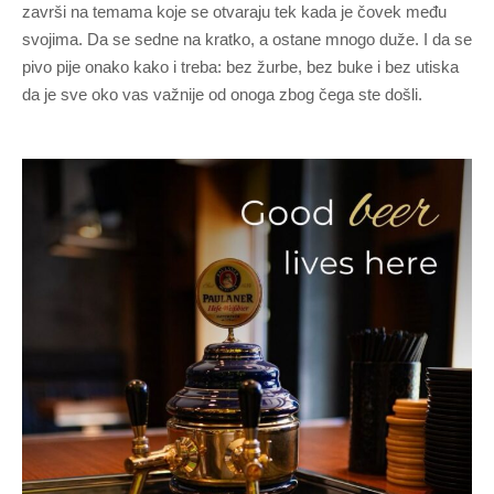
završi na temama koje se otvaraju tek kada je čovek među
svojima. Da se sedne na kratko, a ostane mnogo duže. I da se
pivo pije onako kako i treba: bez žurbe, bez buke i bez utiska
da je sve oko vas važnije od onoga zbog čega ste došli.