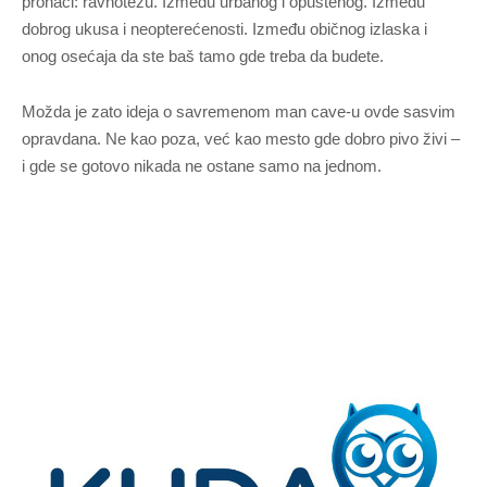
pronaći: ravnotežu. Između urbanog i opuštenog. Između
dobrog ukusa i neopterećenosti. Između običnog izlaska i
onog osećaja da ste baš tamo gde treba da budete.
Možda je zato ideja o savremenom man cave-u ovde sasvim
opravdana. Ne kao poza, već kao mesto gde dobro pivo živi –
i gde se gotovo nikada ne ostane samo na jednom.