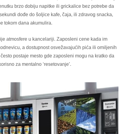
utku brzo dobiju napitke ili grickalice bez potrebe da
ekundi dođe do šoljice kafe, čaja, ili zdravog snacka,
 se tokom dana akumulira.
ije atmosfere u kancelariji. Zaposleni cene kada im
dnevicu, a dostupnost osvežavajućih pića ili omiljenih
a često postaje mesto gde zaposleni mogu na kratko da
 korisno za mentalno ‘resetovanje’.