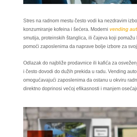
Stres na radnom mestu često vodi ka nezdravim izbori
konzumiranje kofeina i šećera. Moderni
vending au
smutija, proteinskih štanglica, ili čajeva koji pomaž
pomoći zaposlenima da naprave bolje izbore za svoje 
Odlazak do najbliže prodavnice ili kafića za osvež
i često dovodi do dužih prekida u radu. Vending auto
omogućavajući zaposlenima da ostanu u okviru radno
direktno doprinosi većoj efikasnosti i manjem oseća