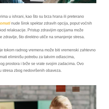
ma u ishrani, kao što su brza hrana ili preterano
tomati
nude širok spektar zdravih opcija, poput voćnih
u kod relaksacije. Pristup zdravijim opcijama može
zdravlje, što direktno utiče na smanjenje stresa.
enje tokom radnog vremena može biti vremenski zahtevno
mati eliminišu potrebu za takvim odlascima,
g prostora i brže se vrate svojim zadacima. Ovo
ju stresa zbog nedovršenih obaveza.