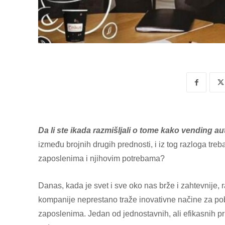
Da li ste ikada razmišljali o tome kako vending 
između brojnih drugih prednosti, i iz tog razloga tre
zaposlenima i njihovim potrebama?
Danas, kada je svet i sve oko nas brže i zahtevnije, 
kompanije neprestano traže inovativne načine za po
zaposlenima. Jedan od jednostavnih, ali efikasnih pr