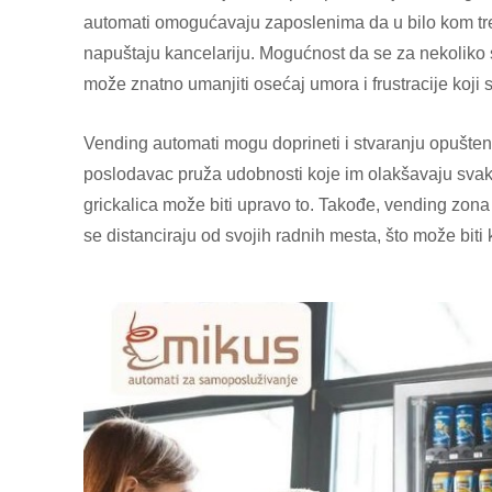
automati omogućavaju zaposlenima da u bilo kom tren
napuštaju kancelariju. Mogućnost da se za nekoliko s
može znatno umanjiti osećaj umora i frustracije koji
Vending automati mogu doprineti i stvaranju opušten
poslodavac pruža udobnosti koje im olakšavaju svako
grickalica može biti upravo to. Takođe, vending zon
se distanciraju od svojih radnih mesta, što može biti