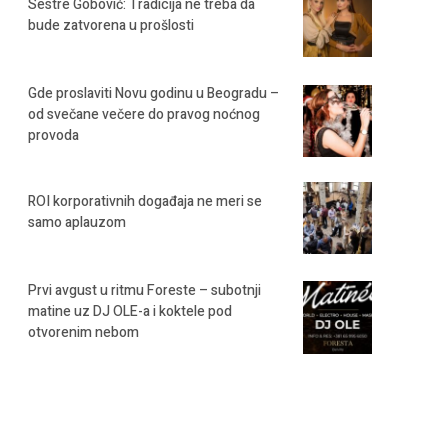
Sestre Gobović: Tradicija ne treba da
bude zatvorena u prošlosti
Gde proslaviti Novu godinu u Beogradu –
od svečane večere do pravog noćnog
provoda
ROI korporativnih događaja ne meri se
samo aplauzom
Prvi avgust u ritmu Foreste – subotnji
matine uz DJ OLE-a i koktele pod
otvorenim nebom