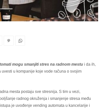
automati mogu smanjiti stres na radnom mestu
i da ih,
ba uvesti u kompanije koje vode računa o svojim
radna mesta postaju sve stresnija. S tim u vezi,
boljšanje radnog okruženja i smanjenje stresa među
istupa je uvođenje vending automata u kancelarije i