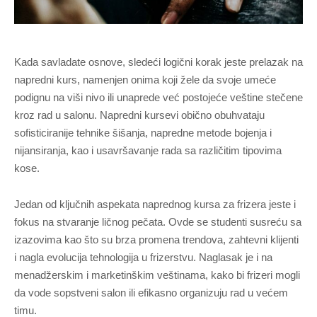
Kada savladate osnove, sledeći logični korak jeste prelazak na
napredni kurs, namenjen onima koji žele da svoje umeće
podignu na viši nivo ili unaprede već postojeće veštine stečene
kroz rad u salonu. Napredni kursevi obično obuhvataju
sofisticiranije tehnike šišanja, napredne metode bojenja i
nijansiranja, kao i usavršavanje rada sa različitim tipovima
kose.
Jedan od ključnih aspekata naprednog kursa za frizera jeste i
fokus na stvaranje ličnog pečata. Ovde se studenti susreću sa
izazovima kao što su brza promena trendova, zahtevni klijenti
i nagla evolucija tehnologija u frizerstvu. Naglasak je i na
menadžerskim i marketinškim veštinama, kako bi frizeri mogli
da vode sopstveni salon ili efikasno organizuju rad u većem
timu.