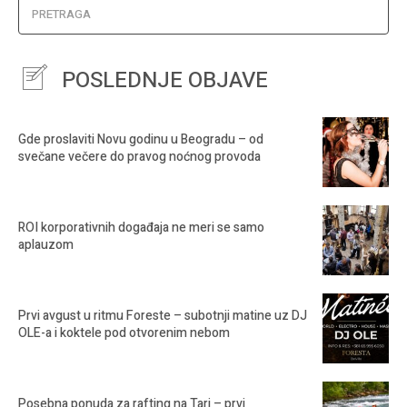
PRETRAGA
POSLEDNJE OBJAVE
Gde proslaviti Novu godinu u Beogradu – od
svečane večere do pravog noćnog provoda
ROI korporativnih događaja ne meri se samo
aplauzom
Prvi avgust u ritmu Foreste – subotnji matine uz DJ
OLE-a i koktele pod otvorenim nebom
Posebna ponuda za rafting na Tari – prvi