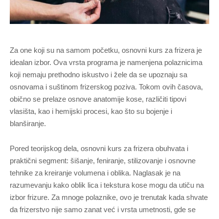
Za one koji su na samom početku, osnovni kurs za frizera je
idealan izbor. Ova vrsta programa je namenjena polaznicima
koji nemaju prethodno iskustvo i žele da se upoznaju sa
osnovama i suštinom frizerskog poziva. Tokom ovih časova,
obično se prelaze osnove anatomije kose, različiti tipovi
vlasišta, kao i hemijski procesi, kao što su bojenje i
blanširanje.
Pored teorijskog dela, osnovni kurs za frizera obuhvata i
praktični segment: šišanje, feniranje, stilizovanje i osnovne
tehnike za kreiranje volumena i oblika. Naglasak je na
razumevanju kako oblik lica i tekstura kose mogu da utiču na
izbor frizure. Za mnoge polaznike, ovo je trenutak kada shvate
da frizerstvo nije samo zanat već i vrsta umetnosti, gde se