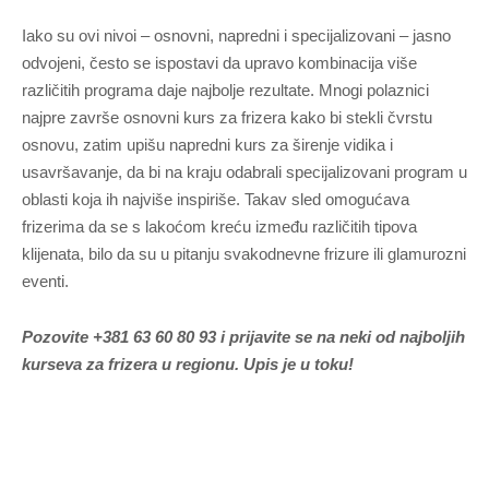
Iako su ovi nivoi – osnovni, napredni i specijalizovani – jasno
odvojeni, često se ispostavi da upravo kombinacija više
različitih programa daje najbolje rezultate. Mnogi polaznici
najpre završe osnovni kurs za frizera kako bi stekli čvrstu
osnovu, zatim upišu napredni kurs za širenje vidika i
usavršavanje, da bi na kraju odabrali specijalizovani program u
oblasti koja ih najviše inspiriše. Takav sled omogućava
frizerima da se s lakoćom kreću između različitih tipova
klijenata, bilo da su u pitanju svakodnevne frizure ili glamurozni
eventi.
Pozovite +381 63 60 80 93 i prijavite se na neki od najboljih
kurseva za frizera u regionu. Upis je u toku!