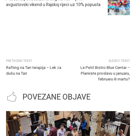
avgustovski vikend u Rajskoj rijeci uz 10% popusta
PRETHODNI TEKST
SLEDEĆI TEKST
Rafting na Tari terapija – Lek za
Le Petit Bistro Blue Centar –
dušu na Tari
Planirate proslavu u januaru,
februaru ili martu?
POVEZANE OBJAVE