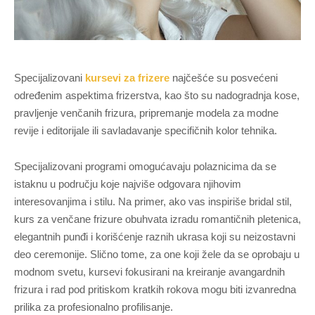
Specijalizovani
kursevi za frizere
najčešće su posvećeni
određenim aspektima frizerstva, kao što su nadogradnja kose,
pravljenje venčanih frizura, pripremanje modela za modne
revije i editorijale ili savladavanje specifičnih kolor tehnika.
Specijalizovani programi omogućavaju polaznicima da se
istaknu u području koje najviše odgovara njihovim
interesovanjima i stilu. Na primer, ako vas inspiriše bridal stil,
kurs za venčane frizure obuhvata izradu romantičnih pletenica,
elegantnih punđi i korišćenje raznih ukrasa koji su neizostavni
deo ceremonije. Slično tome, za one koji žele da se oprobaju u
modnom svetu, kursevi fokusirani na kreiranje avangardnih
frizura i rad pod pritiskom kratkih rokova mogu biti izvanredna
prilika za profesionalno profilisanje.