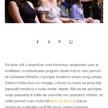
Da biste ušli u dinamičan svet frizerstva, neophodan vam je
kvalitetan i sveobuhvatan program obuke koji će vam pomoći
da savladate tehničku i razvijete kreativnu stranu ovog zanata.
Zahtevi tržišta brzo se menjaju, a frizeri su često na prvoj liniji
najnovijih trendova u svetu mode i lepote. Bilo da tek počinjete
svoje putovanje ili želite da usavršite već postojeće veštine, od
velike pomoći vam može biti
kurs za frizera
, koji se
organizuje u nekoliko različitih nivoa, nudeći osnovne,