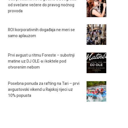
od svečane večere do pravog noćnog
provoda
ROI korporativnih događaja ne meri se
samo aplauzom
Prvi avgust u ritmu Foreste – subotnji
matine uz DJ OLE-a i koktele pod
otvorenim nebom
Posebna ponuda za rafting na Tari – prvi
avgustovski vikend u Rajskoj rijeci uz
10% popusta