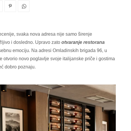
ecenije, svaka nova adresa nije samo širenje
žljivo i dosledno. Upravo zato
otvaranje restorana
sebnu emociju. Na adresi Omladinskih brigada 96, u
e otvorio novo poglavlje svoje italijanske priče i gostima
eć dobro poznaju.