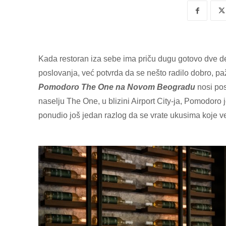
Kada restoran iza sebe ima priču dugu gotovo dve d
poslovanja, već potvrda da se nešto radilo dobro, pa
Pomodoro The One na Novom Beogradu
nosi po
naselju The One, u blizini Airport City-ja, Pomodoro j
ponudio još jedan razlog da se vrate ukusima koje v