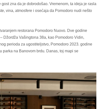
je gost zna da je dobrodošao. Vremenom, ta ideja je rasla
ste, vina, atmosfere i osećaja da Pomodoro nudi nešto
, otvaranjem restorana Pomodoro Nuovo. Dve godine
esi – Džordža Vašingtona 38a, kao Pomodoro Vidin,
vnog perioda za ugostiteljstvo, Pomodoro 2023. godine
rcu parka na Banovom brdu. Danas, toj mapi se