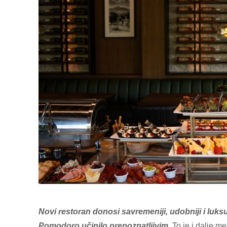
Novi restoran donosi savremeniji, udobniji i luksu
Pomodoro učinilo prepoznatljivim
. To je i dalje 