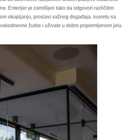
e. Enterijer je zamišljen tako da odgovori različitim
nom okupljanju, proslavi važnog događaja, susretu sa
d svakodnevne žurbe i uživate u dobro pripremljenom jelu.