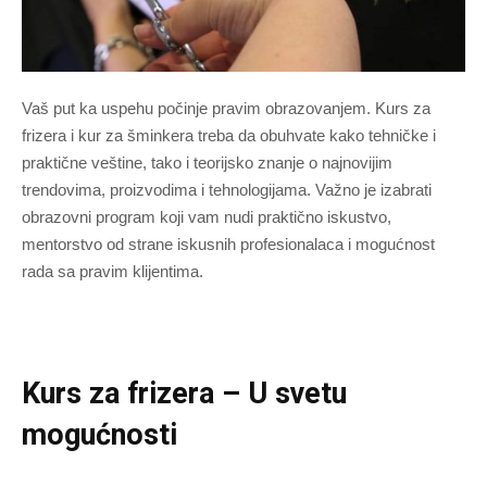
Vaš put ka uspehu počinje pravim obrazovanjem. Kurs za
frizera i kur za šminkera treba da obuhvate kako tehničke i
praktične veštine, tako i teorijsko znanje o najnovijim
trendovima, proizvodima i tehnologijama. Važno je izabrati
obrazovni program koji vam nudi praktično iskustvo,
mentorstvo od strane iskusnih profesionalaca i mogućnost
rada sa pravim klijentima.
Kurs za frizera – U
svetu
mogućnosti