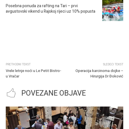
Posebna ponuda za rafting na Tari – prvi
avgustovski vikend u Rajskoj rijeci uz 10% popusta
PRETHODNI TEKST
SLEDEĆI TEKST
Vrele letnje noći u Le Petit Bistro-
Operacija karcinoma dojke –
u Vračar
Hirurgija Dr Đoković
POVEZANE OBJAVE