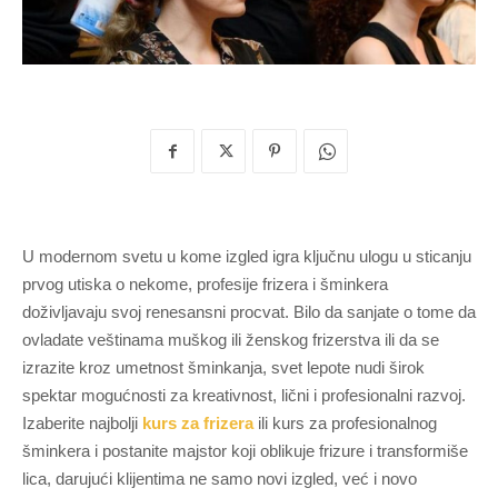
U modernom svetu u kome izgled igra ključnu ulogu u sticanju
prvog utiska o nekome, profesije frizera i šminkera
doživljavaju svoj renesansni procvat. Bilo da sanjate o tome da
ovladate veštinama muškog ili ženskog frizerstva ili da se
izrazite kroz umetnost šminkanja, svet lepote nudi širok
spektar mogućnosti za kreativnost, lični i profesionalni razvoj.
Izaberite najbolji
kurs za frizera
ili kurs za profesionalnog
šminkera i postanite majstor koji oblikuje frizure i transformiše
lica, darujući klijentima ne samo novi izgled, već i novo