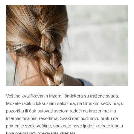
Veštine kvalifikovanih frizera i šminkera su tražene svuda.
Možete raditi u luksuznim salonima, na filmskim setovima, u
pozorištu ili čak putovati svetom radeći na kruzerima ili u
internacionalnim resortima. Svaki dan nudi novu priliku da
primenite svoje veštine, upoznate nove ljude i kreirate lepotu
koja prevazilazi očekivanja klijenata.