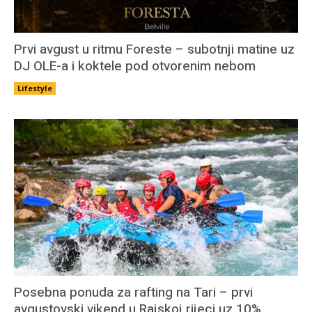
Prvi avgust u ritmu Foreste – subotnji matine uz
DJ OLE-a i koktele pod otvorenim nebom
Lifestyle
Posebna ponuda za rafting na Tari – prvi
avgustovski vikend u Rajskoj rijeci uz 10%