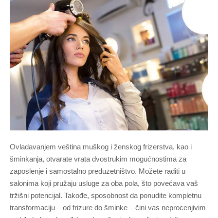
Ovladavanjem veština muškog i ženskog frizerstva, kao i
šminkanja, otvarate vrata dvostrukim mogućnostima za
zaposlenje i samostalno preduzetništvo. Možete raditi u
salonima koji pružaju usluge za oba pola, što povećava vaš
tržišni potencijal. Takođe, sposobnost da ponudite kompletnu
transformaciju – od frizure do šminke – čini vas neprocenjivim