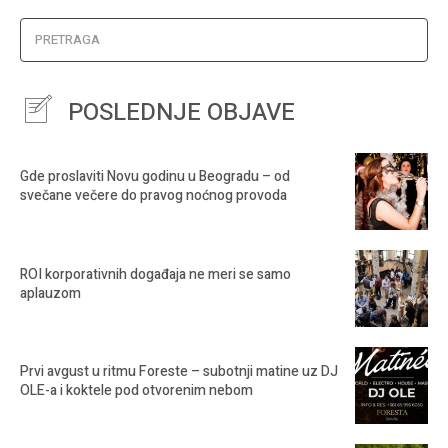
PRETRAGA
POSLEDNJE OBJAVE
Gde proslaviti Novu godinu u Beogradu – od
svečane večere do pravog noćnog provoda
ROI korporativnih događaja ne meri se samo
aplauzom
Prvi avgust u ritmu Foreste – subotnji matine uz DJ
OLE-a i koktele pod otvorenim nebom