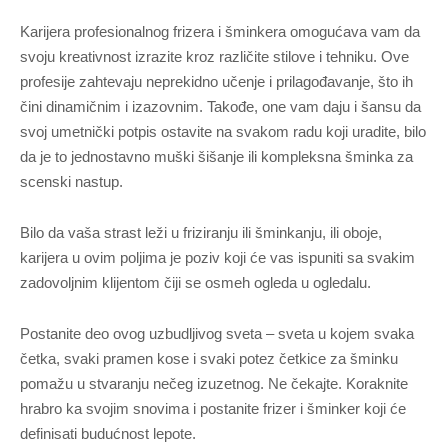
Karijera profesionalnog frizera i šminkera omogućava vam da
svoju kreativnost izrazite kroz različite stilove i tehniku. Ove
profesije zahtevaju neprekidno učenje i prilagođavanje, što ih
čini dinamičnim i izazovnim. Takođe, one vam daju i šansu da
svoj umetnički potpis ostavite na svakom radu koji uradite, bilo
da je to jednostavno muški šišanje ili kompleksna šminka za
scenski nastup.
Bilo da vaša strast leži u friziranju ili šminkanju, ili oboje,
karijera u ovim poljima je poziv koji će vas ispuniti sa svakim
zadovoljnim klijentom čiji se osmeh ogleda u ogledalu.
Postanite deo ovog uzbudljivog sveta – sveta u kojem svaka
četka, svaki pramen kose i svaki potez četkice za šminku
pomažu u stvaranju nečeg izuzetnog. Ne čekajte. Koraknite
hrabro ka svojim snovima i postanite frizer i šminker koji će
definisati budućnost lepote.