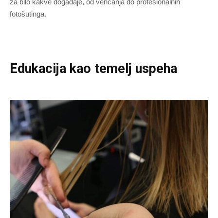
za bilo kakve događaje, od venčanja do profesionalnih
fotošutinga.
Edukacija kao temelj uspeha