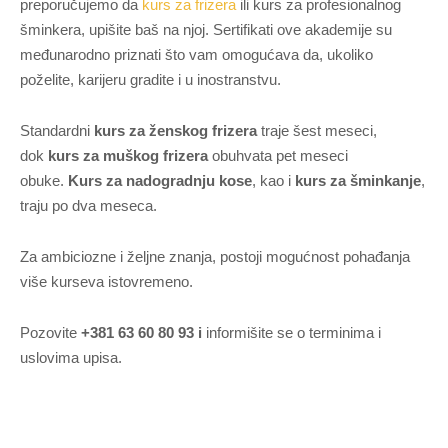
preporučujemo da
kurs za frizera
ili kurs za profesionalnog
šminkera, upišite baš na njoj. Sertifikati ove akademije su
međunarodno priznati što vam omogućava da, ukoliko
poželite, karijeru gradite i u inostranstvu.
Standardni
kurs za ženskog frizera
traje šest meseci,
dok
kurs za muškog frizera
obuhvata pet meseci
obuke.
Kurs za nadogradnju kose
, kao i
kurs za šminkanje
,
traju po dva meseca.
Za ambiciozne i željne znanja, postoji mogućnost pohađanja
više kurseva istovremeno.
Pozovite
+381 63 60 80 93 i
informišite se o terminima i
uslovima upisa.