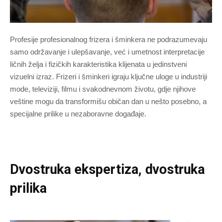
Profesije profesionalnog frizera i šminkera ne podrazumevaju
samo održavanje i ulepšavanje, već i umetnost interpretacije
ličnih želja i fizičkih karakteristika klijenata u jedinstveni
vizuelni izraz. Frizeri i šminkeri igraju ključne uloge u industriji
mode, televiziji, filmu i svakodnevnom životu, gdje njihove
veštine mogu da transformišu običan dan u nešto posebno, a
specijalne prilike u nezaboravne događaje.
Dvostruka ekspertiza, dvostruka
prilika