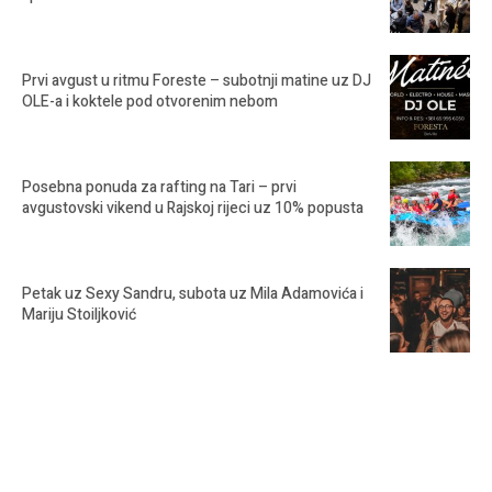
Prvi avgust u ritmu Foreste – subotnji matine uz DJ
OLE-a i koktele pod otvorenim nebom
Posebna ponuda za rafting na Tari – prvi
avgustovski vikend u Rajskoj rijeci uz 10% popusta
Petak uz Sexy Sandru, subota uz Mila Adamovića i
Mariju Stoiljković