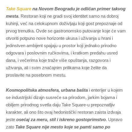
Take Square
na Novom Beogradu je odličan primer takvog
mesta
. Restoran koji ne gradi svoj identitet samo na dobroj
kuhinji, već na celokupnom doživljaju koji gost prepoznaje od
prvog trenutka. Ovde se gastronomsko putovanje koje će vam
otvoriti potpuno nove horizonte ukusa i uživanja u hrani i
jedinstven ambijent spajaju u prostor koji jednako prirodno
odgovara i poslovnim ručkovima, i kratkom predahu usred
dana, i večerima koje traže više opuštanja, razgovora i
uživanja, ali i svim značajnim prilikama koje želite da
proslavite na posebnom mestu.
Kosmopolitska atmosfera, urbana bašta
i enterijer u kojem
se industrijski dizajn susreće sa prirodom, jarkim bojama i
obiljem prirodnog svetla daju Take Square-u prepoznatljiv
karakter, ali ono što ovaj hedonistički restoran zaista izdvaja
jeste
osećaj za meru, stil i iskreno gostoprimstvo
. Upravo
zato
Take Square nije mesto koje se pamti samo po