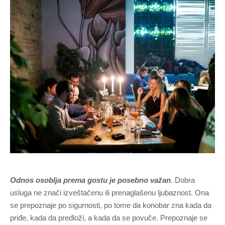
Odnos osoblja prema gostu je posebno važan
. Dobra
usluga ne znači izveštačenu ili prenaglašenu ljubaznost. Ona
se prepoznaje po sigurnosti, po tome da konobar zna kada da
priđe, kada da predloži, a kada da se povuče. Prepoznaje se