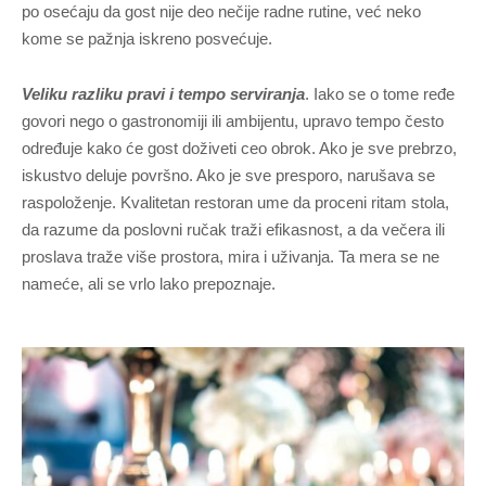
po osećaju da gost nije deo nečije radne rutine, već neko
kome se pažnja iskreno posvećuje.
Veliku razliku pravi i tempo serviranja
. Iako se o tome ređe
govori nego o gastronomiji ili ambijentu, upravo tempo često
određuje kako će gost doživeti ceo obrok. Ako je sve prebrzo,
iskustvo deluje površno. Ako je sve presporo, narušava se
raspoloženje. Kvalitetan restoran ume da proceni ritam stola,
da razume da poslovni ručak traži efikasnost, a da večera ili
proslava traže više prostora, mira i uživanja. Ta mera se ne
nameće, ali se vrlo lako prepoznaje.