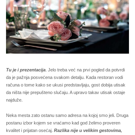
Tu je i prezentacija
. Jelo treba već na prvi pogled da potvrdi
da je pažnja posvećena svakom detalju. Kada restoran vodi
računa o tome kako se ukusi predstavljaju, gost dobija utisak
da ništa nije prepušteno slučaju. A upravo takav utisak ostaje
najduže.
Neka mesta zato ostanu samo adresa na kojoj smo jeli. Druga
postanu izbor kojem se vraćamo kad god želimo proveren
kvalitet i prijatan osećaj.
Razlika nije u velikim gestovima,