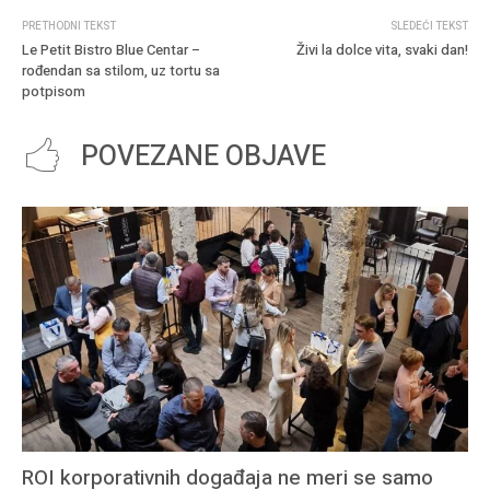
PRETHODNI TEKST
SLEDEĆI TEKST
Le Petit Bistro Blue Centar –
Živi la dolce vita, svaki dan!
rođendan sa stilom, uz tortu sa
potpisom
POVEZANE OBJAVE
ROI korporativnih događaja ne meri se samo