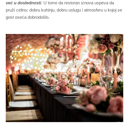
već u doslednosti
. U tome da restoran iznova uspeva da
pruži celinu: dobru kuhinju, dobru uslugu i atmosferu u kojoj se
gost oseća dobrodošlo.