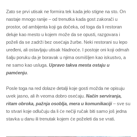
Zato se prvi utisak ne formira tek kada jelo stigne na sto. On
nastaje mnogo ranije – od trenutka kada gost zakorači u
prostor, od ambijenta koji ga dočeka, od toga da li restoran
deluje kao mesto u kojem može da se opusti, razgovara i
poželi da se zadrži bez osećaja žurbe. Neki restorani su lepo
uređeni, ali ostavljaju utisak hladnoće. I postoje oni koji odmah
šalju poruku da je boravak u njima osmišljen kao iskustvo, a
ne samo kao usluga.
Upravo takva mesta ostaju u
pamćenju
.
Posle toga na red dolaze detalji koje gosti možda ne opisuju
uvek jasno, ali ih veoma dobro osećaju.
Način serviranja,
ritam obroka, pažnja osoblja, mera u komunikaciji
– sve su
to stvari koje odlučuju da li će nečiji ručak biti samo još jedna
stavka u danu ili trenutak kojem će poželeti da se vrati.