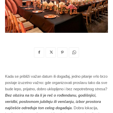
Kada se približi važan datum ili događaj, jedno pitanje vrlo brzo
postaje izuzetno važno: gde organizovati proslavu tako da sve
bude lepo, prijatno, dobro uklopljeno i bez nepotrebnog stresa?
Bez obzira na to da li je reč o rođendanu, godišnjici,
veridbi, poslovnom jubileju ili venčanju, izbor prostora
najčešće određuje ton celog događaja
. Dobra lokacija,