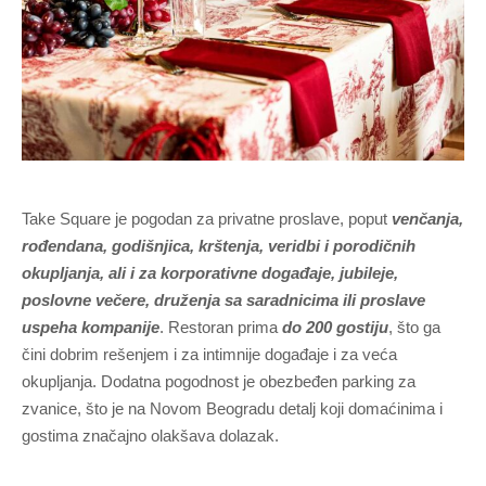
Take Square je pogodan za privatne proslave, poput
venčanja,
rođendana, godišnjica, krštenja, veridbi i porodičnih
okupljanja, ali i za korporativne događaje, jubileje,
poslovne večere, druženja sa saradnicima ili proslave
uspeha kompanije
. Restoran prima
do 200 gostiju
, što ga
čini dobrim rešenjem i za intimnije događaje i za veća
okupljanja. Dodatna pogodnost je obezbeđen parking za
zvanice, što je na Novom Beogradu detalj koji domaćinima i
gostima značajno olakšava dolazak.