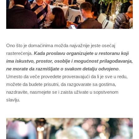
Ono što je domaćinima možda najvažnije jeste osećaj
rasterećenja.
Kada proslavu organizujete u restoranu koji
ima iskustvo, prostor, osoblje i mogućnost prilagođavanja,
ne morate da razmišljate o svakom detalju odvojeno
.
Umesto da veče provedete proveravajući da li je sve u redu,
možete da budete prisutni, da razgovarate sa gostima,
nazdravite, nasmejete se i zaista uživate u sopstvenom
slavlju.