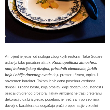
Ambijent je jedan od razloga zbog kojih restoran Take Square
ostavlja tako poseban utisak.
Kosmopolitska atmosfera,
spoj industrijskog dizajna, prirodnih elemenata, jarkih
boja i obilja dnevnog svetla
daju prostoru živost, toplinu i
savremen karakter. Tokom lepih dana posebnu vrednost
donosi i urbana bašta, koja proslavi daje dodatnu opuštenost i
osećaj otvorenog prostora. Takav ambijent ne traži preteranu
dekoraciju da bi izgledao posebno, jer već sam po sebi ima
dovoljno karaktera da događaju pruži prepoznatljiv vizuelni