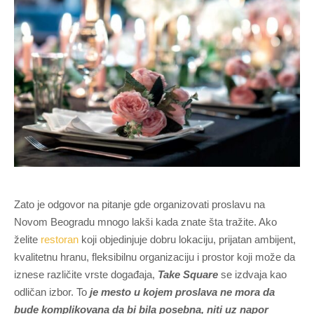
Zato je odgovor na pitanje gde organizovati proslavu na
Novom Beogradu mnogo lakši kada znate šta tražite. Ako
želite
restoran
koji objedinjuje dobru lokaciju, prijatan ambijent,
kvalitetnu hranu, fleksibilnu organizaciju i prostor koji može da
iznese različite vrste događaja,
Take Square
se izdvaja kao
odličan izbor. To
je mesto u kojem proslava ne mora da
bude komplikovana da bi bila posebna, niti uz napor