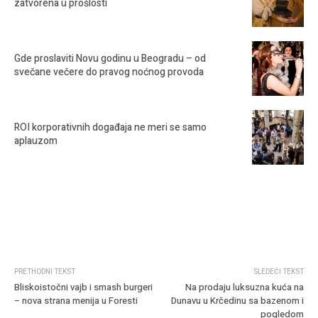
zatvorena u prošlosti
Gde proslaviti Novu godinu u Beogradu – od
svečane večere do pravog noćnog provoda
ROI korporativnih događaja ne meri se samo
aplauzom
PRETHODNI TEKST
SLEDEĆI TEKST
Bliskoistočni vajb i smash burgeri
Na prodaju luksuzna kuća na
– nova strana menija u Foresti
Dunavu u Krčedinu sa bazenom i
pogledom