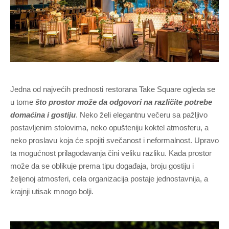
Jedna od najvećih prednosti restorana Take Square ogleda se
u tome
što prostor može da odgovori na različite potrebe
domaćina i gostiju
. Neko želi elegantnu večeru sa pažljivo
postavljenim stolovima, neko opušteniju koktel atmosferu, a
neko proslavu koja će spojiti svečanost i neformalnost. Upravo
ta mogućnost prilagođavanja čini veliku razliku. Kada prostor
može da se oblikuje prema tipu događaja, broju gostiju i
željenoj atmosferi, cela organizacija postaje jednostavnija, a
krajnji utisak mnogo bolji.