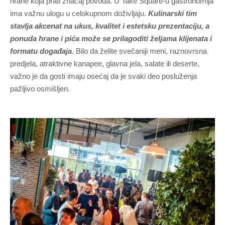
hrane koja prati značaj povoda. U Take Square-u gastronomija
ima važnu ulogu u celokupnom doživljaju.
Kulinarski tim
stavlja akcenat na ukus, kvalitet i estetsku prezentaciju, a
ponuda hrane i pića može se prilagoditi željama klijenata i
formatu događaja
. Bilo da želite svečaniji meni, raznovrsna
predjela, atraktivne kanapee, glavna jela, salate ili deserte,
važno je da gosti imaju osećaj da je svaki deo posluženja
pažljivo osmišljen.