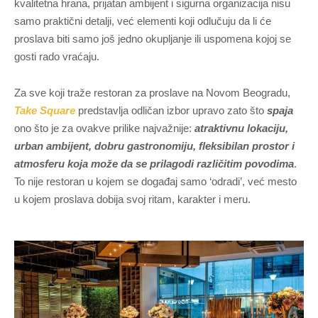
kvalitetna hrana, prijatan ambijent i sigurna organizacija nisu
samo praktični detalji, već elementi koji odlučuju da li će
proslava biti samo još jedno okupljanje ili uspomena kojoj se
gosti rado vraćaju.
Za sve koji traže restoran za proslave na Novom Beogradu,
Take Square
predstavlja odličan izbor upravo zato što
spaja
ono što je za ovakve prilike najvažnije:
atraktivnu lokaciju,
urban ambijent, dobru gastronomiju, fleksibilan prostor i
atmosferu koja može da se prilagodi različitim povodima
.
To nije restoran u kojem se događaj samo ‘odradi’, već mesto
u kojem proslava dobija svoj ritam, karakter i meru.