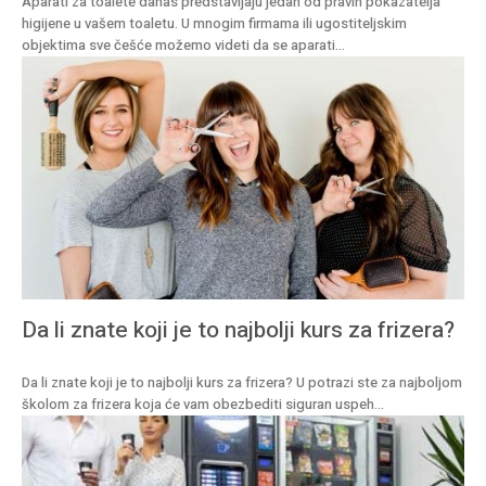
Aparati za toalete danas predstavljaju jedan od pravih pokazatelja
higijene u vašem toaletu. U mnogim firmama ili ugostiteljskim
objektima sve češće možemo videti da se aparati...
Da li znate koji je to najbolji kurs za frizera?
Da li znate koji je to najbolji kurs za frizera? U potrazi ste za najboljom
školom za frizera koja će vam obezbediti siguran uspeh...