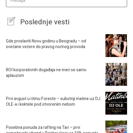
Pretraga
Poslednje vesti
Gde proslaviti Novu godinu u Beogradu – od
svečane večere do pravog noćnog provoda
ROI korporativnih događaja ne meri se samo
aplauzom
Prvi avgust u ritmu Foreste – subotnji matine uz DJ
OLE-a i koktele pod otvorenim nebom
Posebna ponuda za rafting na Tari – prvi