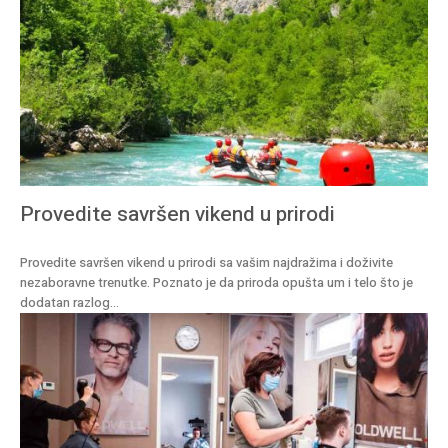
Provedite savršen vikend u prirodi
Provedite savršen vikend u prirodi sa vašim najdražima i doživite
nezaboravne trenutke. Poznato je da priroda opušta um i telo što je
dodatan razlog...