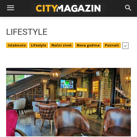
LIFESTYLE
Istaknuto
Lifestyle
Noćni zivot
Nova godina
Poznati