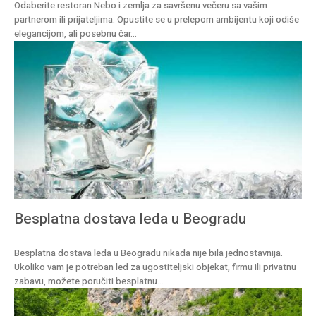
Odaberite restoran Nebo i zemlja za savršenu večeru sa vašim
partnerom ili prijateljima. Opustite se u prelepom ambijentu koji odiše
elegancijom, ali posebnu čar...
Besplatna dostava leda u Beogradu
Besplatna dostava leda u Beogradu nikada nije bila jednostavnija.
Ukoliko vam je potreban led za ugostiteljski objekat, firmu ili privatnu
zabavu, možete poručiti besplatnu...